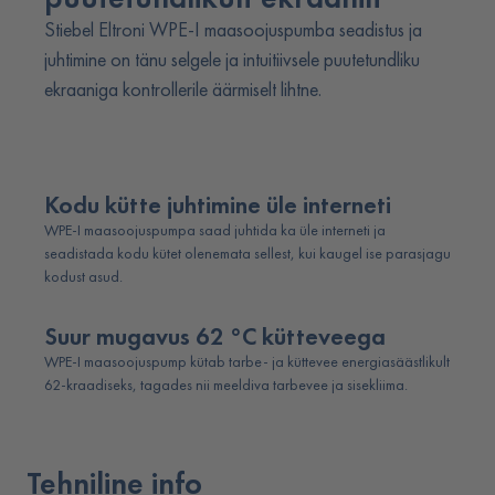
Stiebel Eltroni WPE-I maasoojuspumba seadistus ja
juhtimine on tänu selgele ja intuitiivsele puutetundliku
ekraaniga kontrollerile äärmiselt lihtne.
Kodu kütte juhtimine üle interneti
WPE-I maasoojuspumpa saad juhtida ka üle interneti ja
seadistada kodu kütet olenemata sellest, kui kaugel ise parasjagu
kodust asud.
Suur mugavus 62 °C kütteveega
WPE-I maasoojuspump kütab tarbe- ja küttevee energiasäästlikult
62-kraadiseks, tagades nii meeldiva tarbevee ja sisekliima.
Tehniline info