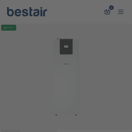
0
A+++