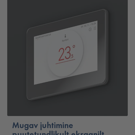
Mugav juhtimine
puutetundlikult ekraanilt