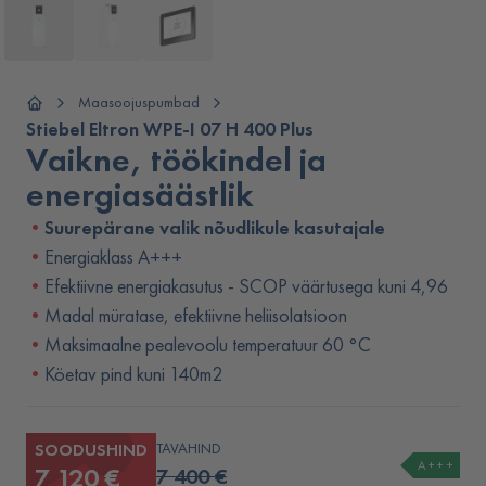
Maasoojuspumbad
Stiebel Eltron WPE-I 07 H 400 Plus
Vaikne, töökindel ja
energiasäästlik
Suurepärane valik nõudlikule kasutajale
Energiaklass A+++
Efektiivne energiakasutus - SCOP väärtusega kuni 4,96
Madal müratase, efektiivne heliisolatsioon
Maksimaalne pealevoolu temperatuur 60 °C
Köetav pind kuni 140m2
SOODUSHIND
TAVAHIND
A+++
7 120 €
7 400 €