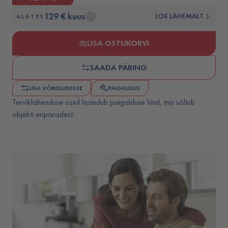
129 € kuus
LOE LÄHEMALT
ALATES
LISA OSTUKORVI
SAADA PÄRING
LISA VÕRDLUSESSE
PAIGALDUS
Terviklahenduse ostul lisandub paigalduse hind, mis sõltub
objekti eripäradest.