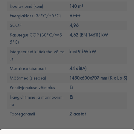
Köetav pind (kuni)
140 m²
Energiaklass (35°C/55°C)
A+++
SCOP
4,96
Kasutegur COP (B0°C/W3
4,62 (EN 14511) kW
5°C)
Integreeritud küttekeha võims
kuni 9 kW kW
us
Müratase (siseosa)
44 dB(A)
Mõõtmed (siseosa)
1430x600x707 mm (K x L x S)
Passiivjahutuse võimalus
Ei
Kaugjuhtimine ja monitoorimi
Ei
ne
Tootegarantii
2 aastat