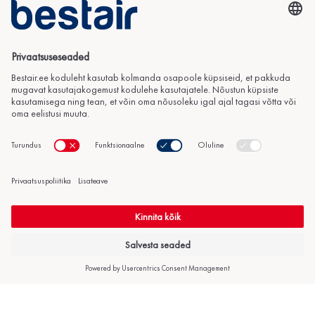
Kirjuta meile
info@bestair.ee
Helista meile
+372 606 4350
Tooted
Hea teada
Info
Õhk-õhk
Kasulikku
Kontakt
soojuspumbad
Järelteenindus
Ettevõttest
Õhk-vesi
Järelmaks
Sertifikaadid ja
soojuspumbad
Tehtud tööd
tunnistused
Maasoojuspumbad
Küsi pakkumist
Tööpakkumised
Konditsioneerid
Privaatsuspoliitika
Paigaldus
Müügi-, garantii- ja
kasutustingimused
Copyright © 2026 KliimaMarket OÜ. Kõik õigused kaitstud.