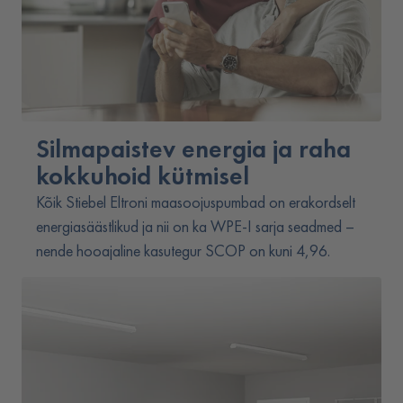
Silmapaistev energia ja raha
kokkuhoid kütmisel
Kõik Stiebel Eltroni maasoojuspumbad on erakordselt
energiasäästlikud ja nii on ka WPE-I sarja seadmed –
nende hooajaline kasutegur SCOP on kuni 4,96.