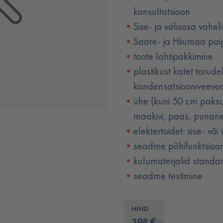
konsultatsioon
Sise- ja välisosa vahel
Saare- ja Hiiumaa pai
toote lahtipakkimine
plastikust katet torud
kondensatsiooniveevoo
ühe (kuni 50 cm paksus
maakivi, paas, punane 
elektertoidet: sise- võ
seadme põhifunktsioon
kulumaterjalid standa
seadme testimine
HIND
398 €