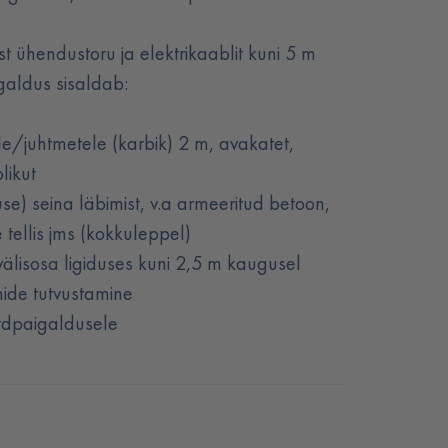
ist ühendustoru ja elektrikaablit kuni 5 m
galdus sisaldab:
ele/juhtmetele (karbik) 2 m, avakatet,
likut
e) seina läbimist, v.a armeeritud betoon,
tellis jms (kokkuleppel)
i välisosa ligiduses kuni 2,5 m kaugusel
ide tutvustamine
rdpaigaldusele