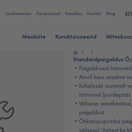
Järelteenindus
Kampaaniad
Kasulikku
Kontakt
Blogi
ES
Maaküte
Konditsioneerid
Mitmikso
Standardpaigaldus Õ
Paigaldused toimuvad 
Ainult koos seadme o
Kohalesõit vastavalt v
töötunnid (juurdepääs
Välisosa seinakinnitust
paigaldust
Õhksoojuspumba paigal
välisosa). Vahest ka kõ