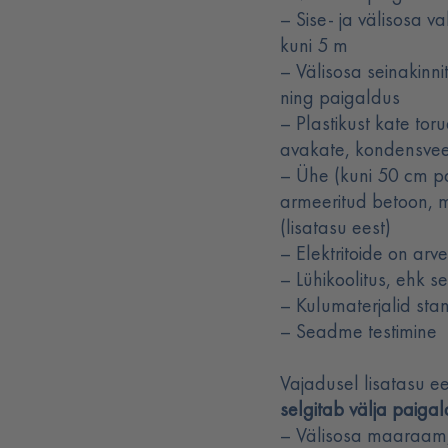
– Sise- ja välisosa v
kuni 5 m
– Välisosa seinakinni
ning paigaldus
– Plastikust kate tor
avakate, kondensvee
– Ühe (kuni 50 cm pa
armeeritud betoon, m
(lisatasu eest)
– Elektritoide on arve
– Lühikoolitus, ehk 
– Kulumaterjalid st
– Seadme testimine
Vajadusel lisatasu e
selgitab välja paigal
– Välisosa maaraam, 