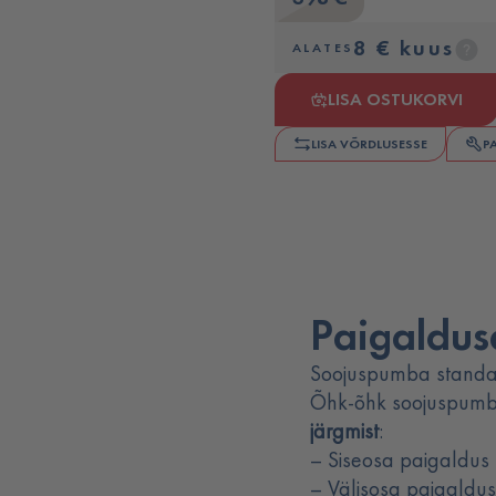
8 € kuus
ALATES
LISA OSTUKORVI
LISA VÕRDLUSESSE
P
Paigalduse
Soojuspumba standa
Õhk-õhk soojuspumb
järgmist
:
– Siseosa paigaldus
– Välisosa paigaldu