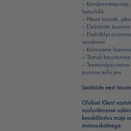
– Kondensveepump, 
haisulukk
– Pikem torustik, pik
– Elektritoite toomin
– Elektrikilpi automa
seadmeni
– Külmaaine lisamin
– Tõstuki kasutamine
– Teemantpuurimine–
punane tellis jms
Lisatööde eest tasum
Oluline! Klient vast
vooluvõimsuse sobivus
kooskõlastus maja o
muinsuskaitsega.