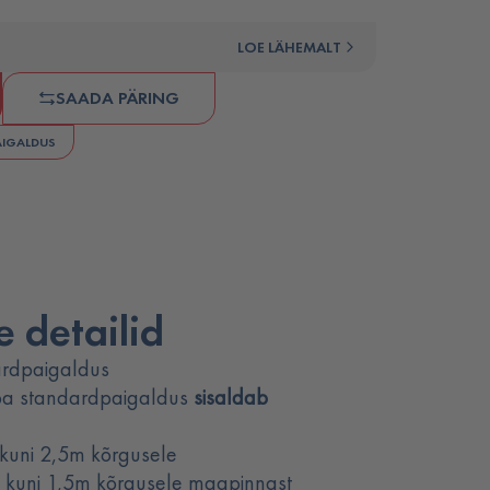
LOE LÄHEMALT
SAADA PÄRING
AIGALDUS
 detailid
rdpaigaldus
a standardpaigaldus
sisaldab
 kuni 2,5m kõrgusele
s kuni 1,5m kõrgusele maapinnast