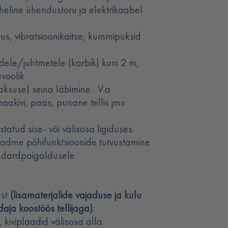
aheline ühendustoru ja elektrikaabel
tus, vibratsioonikaitse, kummipuksid
udele/juhtmetele (karbik) kuni 2 m,
voolik
ksuse) seina läbimine. V.a
aakivi, paas, punane tellis jms
statud sise- või välisosa ligiduses
seadme põhifunktsioonide tutvustamine
andardpaigaldusele
est
(lisamaterjalide vajaduse ja kulu
daja koostöös tellijaga)
:
kiviplaadid välisosa alla