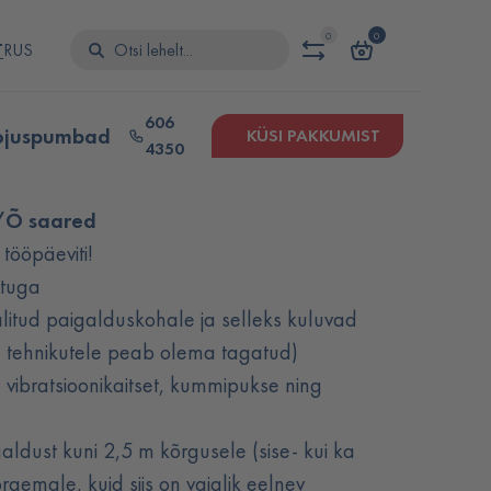
0
0
T
RUS
606
ojuspumbad
KÜSI PAKKUMIST
4350
/Õ saared
tööpäeviti!
stuga
alitud paigalduskohale ja selleks kuluvad
 tehnikutele peab olema tagatud)
, vibratsioonikaitset, kummipukse ning
dust kuni 2,5 m kõrgusele (sise- kui ka
rgemale, kuid siis on vajalik eelnev