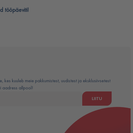
 tööpäeviti!
e, kes kuuleb meie pakkumistest, uudistest ja eksklusiivsetest
 aadress allpool!
LIITU