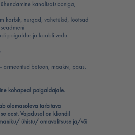
ühendamine kanalisatsiooniga,
em karbik, nurgad, vahetükid, lõõtsad
e seadmeni
adi paigaldus ja kaabli vedu
e
 armeeritud betoon, maakivi, paas,
ine kohapeal paigaldajale.
utab olemasoleva tarbitava
e eest. Vajadusel on kliendil
maniku/ ühistu/ omavalitsuse ja/või