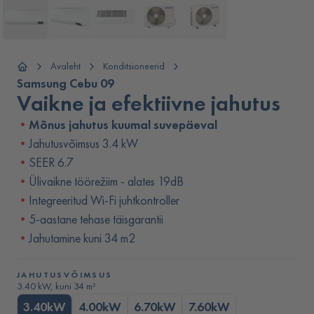
Avaleht
Konditsioneerid
Samsung Cebu 09
Vaikne ja efektiivne jahutus
Mõnus jahutus kuumal suvepäeval
Jahutusvõimsus 3.4 kW
SEER 6.7
Ülivaikne töörežiim - alates 19dB
Integreeritud Wi-Fi juhtkontroller
5-aastane tehase täisgarantii
Jahutamine kuni 34 m2
JAHUTUSVÕIMSUS
3.40 kW, kuni 34 m²
3.40kW
4.00kW
6.70kW
7.60kW