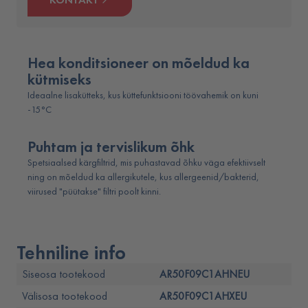
Hea konditsioneer on mõeldud ka
kütmiseks
Ideaalne lisakütteks, kus küttefunktsiooni töövahemik on kuni
-15°C
Puhtam ja tervislikum õhk
Spetsiaalsed kärgfiltrid, mis puhastavad õhku väga efektiivselt
ning on mõeldud ka allergikutele, kus allergeenid/bakterid,
viirused "püütakse" filtri poolt kinni.
Tehniline info
Siseosa tootekood
AR50F09C1AHNEU
Välisosa tootekood
AR50F09C1AHXEU