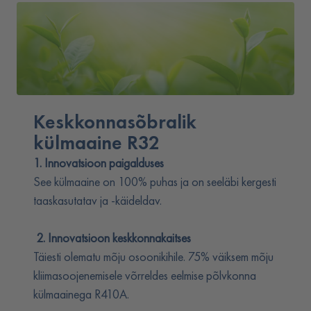
Keskkonnasõbralik
külmaaine R32
1. Innovatsioon paigalduses
See külmaaine on 100% puhas ja on seeläbi kergesti
taaskasutatav ja -käideldav.
2. Innovatsioon keskkonnakaitses
Täiesti olematu mõju osoonikihile. 75% väiksem mõju
kliimasoojenemisele võrreldes eelmise põlvkonna
külmaainega R410A.