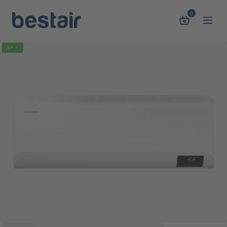
0
A++