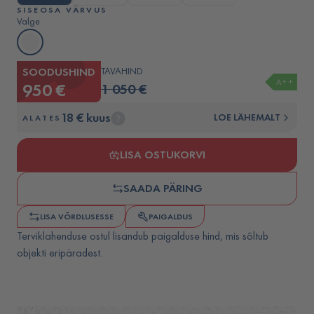
SISEOSA VÄRVUS
Valge
SOODUSHIND
TAVAHIND
A++
950 €
1 050 €
18 € kuus
LOE LÄHEMALT
ALATES
LISA OSTUKORVI
SAADA PÄRING
LISA VÕRDLUSESSE
PAIGALDUS
Terviklahenduse ostul lisandub paigalduse hind, mis sõltub
objekti eripäradest.