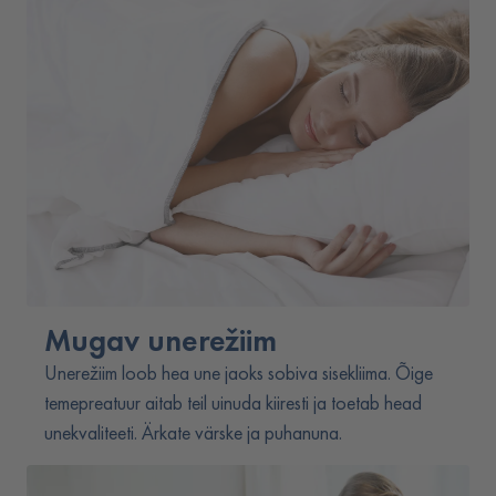
Mugav unerežiim
Unerežiim loob hea une jaoks sobiva sisekliima. Õige
temepreatuur aitab teil uinuda kiiresti ja toetab head
unekvaliteeti. Ärkate värske ja puhanuna.