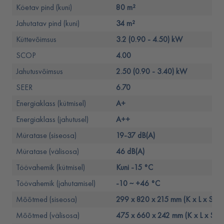
Köetav pind (kuni)
80 m²
Jahutatav pind (kuni)
34 m²
Küttevõimsus
3.2 (0.90 - 4.50) kW
SCOP
4.00
Jahutusvõimsus
2.50 (0.90 - 3.40) kW
SEER
6.70
Energiaklass (kütmisel)
A+
Energiaklass (jahutusel)
A++
Müratase (siseosa)
19-37 dB(A)
Müratase (välisosa)
46 dB(A)
Töövahemik (kütmisel)
Kuni -15 °C
Töövahemik (jahutamisel)
-10 ~ +46 °C
Mõõtmed (siseosa)
299 x 820 x 215 mm (K x L x S)
Mõõtmed (välisosa)
475 x 660 x 242 mm (K x L x S)