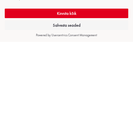
Kirjuta meile
info@bestair.ee
Helista meile
+372 606 4350
Tooted
Hea teada
Info
Õhk-õhk
Kasulikku
Kontakt
soojuspumbad
Järelteenindus
Ettevõttest
Õhk-vesi
Järelmaks
Sertifikaadid ja
soojuspumbad
Tehtud tööd
tunnistused
Maasoojuspumbad
Küsi pakkumist
Tööpakkumised
Konditsioneerid
Privaatsuspoliitika
Paigaldus
Müügi-, garantii- ja
kasutustingimused