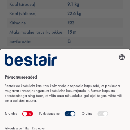
Kaal (siseosa)
9.1 kg
Kaal (välisosa)
22.6 kg
Külmaine
R32
Maksimaalne torustiku pikkus
15 m
Suvilarežiim
Ei
Integreeritud WiFi juhtkontroll
Jah
er
Õhuvoolu suunamine
Üles/alla, vasakule/paremale
Õhupuhastussüsteem
Jah
Automaatne taaskäivitus
Jah
Värvus (siseosa)
Valge
Värvus (välisosa)
Valge
Tootegarantii
5-aastane täisgarantii