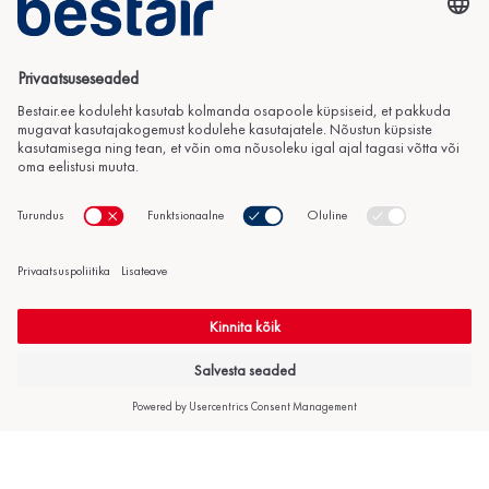
Kasutegur COP (A+7°C/W3
4.90
5°C)
Jahutusvõimsus A+35°C (gra
8.80 kW
afik 7/12°C)
Töövahemik (kütmisel)
-25 - +43 °C
Integreeritud küttekeha võims
9.00 kW
us
Toitepinge
3
Kaitseautomaat
16 (2tk)
Müratase (siseosa)
33 dB(A)
Müratase (välisosa)
51 dB(A)
Mõõtmed (siseosa)
892 x 500 x 348 mm (K x L x S)
Mõõtmed (välisosa)
1340 x 900 x 320 mm (K x L x S)
Külmaine
R32
Ühendustorustiku mõõt
1/4-1/2