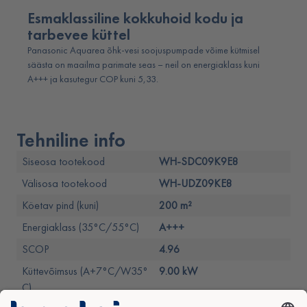
Esmaklassiline kokkuhoid kodu ja
tarbevee küttel
Panasonic Aquarea õhk-vesi soojuspumpade võime kütmisel
säästa on maailma parimate seas – neil on energiaklass kuni
A+++ ja kasutegur COP kuni 5,33.
Tehniline info
Siseosa tootekood
WH-SDC09K9E8
Välisosa tootekood
WH-UDZ09KE8
Köetav pind (kuni)
200 m²
Energiaklass (35°C/55°C)
A+++
SCOP
4.96
Küttevõimsus (A+7°C/W35°
9.00 kW
C)