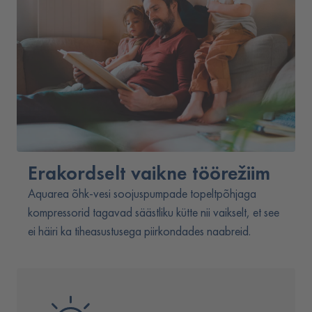
Erakordselt vaikne töörežiim
Aquarea õhk-vesi soojuspumpade topeltpõhjaga
kompressorid tagavad säästliku kütte nii vaikselt, et see
ei häiri ka tiheasustusega piirkondades naabreid.