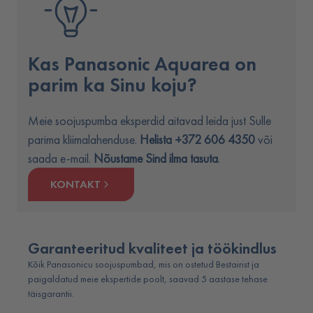
Kas Panasonic Aquarea on
parim ka Sinu koju?
Meie soojuspumba eksperdid aitavad leida just Sulle
parima kliimalahenduse.
Helista +372 606 4350
või
saada e-mail.
Nõustame Sind ilma tasuta
.
KONTAKT
Garanteeritud kvaliteet ja töökindlus
Kõik Panasonicu soojuspumbad, mis on ostetud Bestairist ja
paigaldatud meie ekspertide poolt, saavad 5 aastase tehase
täisgarantii.