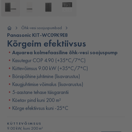
Õhk-vesi soojuspumbad
Panasonic KIT-WC09K9E8
Kõrgeim efektiivsus
Aquarea kolmefaasiline õhk-vesi soojuspump
Kasutegur COP 4.90 (+35°C/7°C)
Küttevõimsus 9.00 kW (+35°C/7°C)
Börsipõhine juhtimine (lisavarustus)
Kaugjuhtimise võimalus (lisavarustus)
5-aastane tehase täisgarantii
Köetav pind kuni 200 m²
Kõrge efektiivsus kuni -25°C
KÜTTEVÕIMSUS
9.00 kW, kuni 200 m²