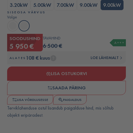
3.20kW
5.00kW
7.00kW
9.00kW
9.00kW
SISEOSA VÄRVUS
Valge
SOODUSHIND
TAVAHIND
A+++
5 950 €
6 500 €
108 € kuus
LOE LÄHEMALT
ALATES
LISA OSTUKORVI
SAADA PÄRING
LISA VÕRDLUSESSE
PAIGALDUS
Terviklahenduse ostul lisandub paigalduse hind, mis sõltub
objekti eripäradest.