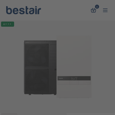
0
A+++