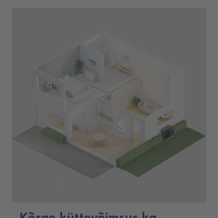
Kõrge küttevõimsus ka