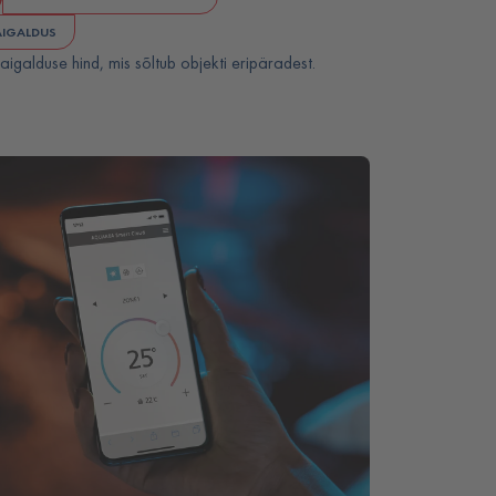
AIGALDUS
aigalduse hind, mis sõltub objekti eripäradest.