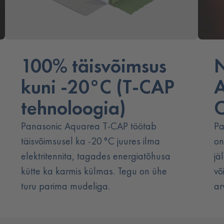
100% täisvõimsus
N
kuni -20°C (T-CAP
A
tehnoloogia)
C
Panasonic Aquarea T-CAP töötab
Pa
täisvõimsusel ka -20 °C juures ilma
on
elektritennita, tagades energiatõhusa
jä
kütte ka karmis külmas. Tegu on ühe
võ
turu parima mudeliga.
ar