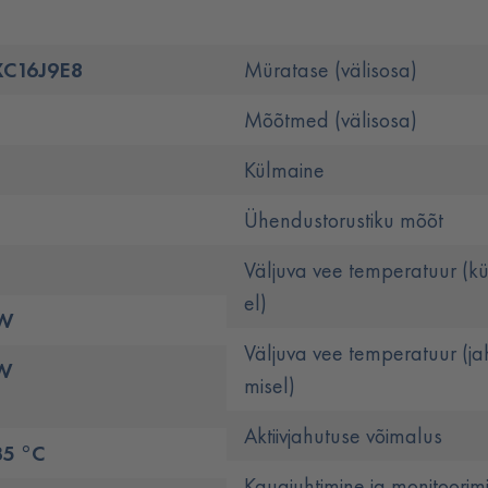
C16J9E8
Müratase (välisosa)
Mõõtmed (välisosa)
Külmaine
Ühendustorustiku mõõt
Väljuva vee temperatuur (kü
el)
kW
Väljuva vee temperatuur (ja
kW
misel)
Aktiivjahutuse võimalus
35 °C
Kaugjuhtimine ja monitoorim