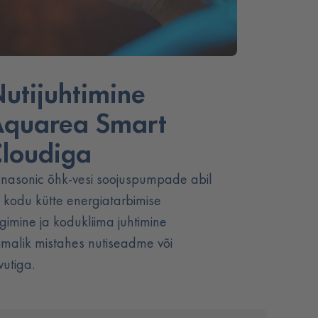
utijuhtimine
quarea Smart
loudiga
nasonic õhk-vesi soojuspumpade abil
 kodu kütte energiatarbimise
lgimine ja kodukliima juhtimine
imalik mistahes nutiseadme või
vutiga.