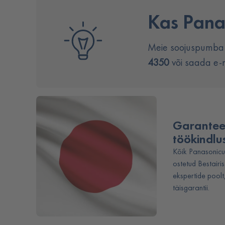
Kas Pana
Meie soojuspumba e
4350
või saada e-
Garanteer
töökindlu
Kõik Panasonicu
ostetud Bestairi
ekspertide pool
täisgarantii.