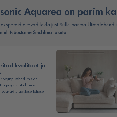
sonic Aquarea on parim ka
ksperdid aitavad leida just Sulle parima kliimalahend
mail.
Nõustame Sind ilma tasuta
.
itud kvaliteet ja
s
 soojuspumbad, mis on
st ja paigaldatud meie
t, saavad 5 aastase tehase