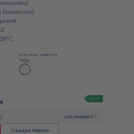
lisavarustus)
 (lisavarustus)
arantii
m2
 -28°C
SISEOSA VÄRVUS
Valge
A+++
 €
LOE LÄHEMALT
SAADA PÄRING