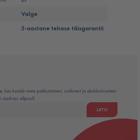
Valge
5-aastane tehase täisgarantii
e, kes kuuleb meie pakkumistest, uudistest ja eksklusiivsetest
 aadress allpool!
LIITU