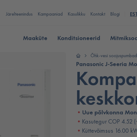
Järelteenindus
Kampaaniad
Kasulikku
Kontakt
Blogi
ES
Maaküte
Konditsioneerid
Mitmikso
Õhk-vesi soojuspumbad
Panasonic J-Seeria 
Kompak
keskko
Uue põlvkonna Mon
Kasutegur COP 4.52 
Küttevõimsus 16.00 