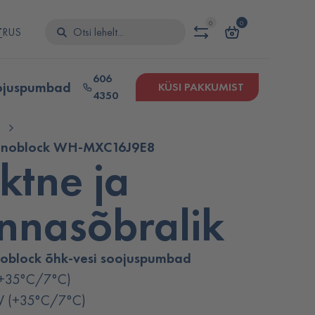
0
0
T
RUS
606
ojuspumbad
KÜSI PAKKUMIST
4350
Monoblock WH-MXC16J9E8
tne ja
nnasõbralik
oblock õhk-vesi soojuspumbad
(+35°C/7°C)
kW (+35°C/7°C)