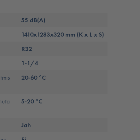
55 dB(A)
1410x1283x320 mm (K x L x S)
R32
1-1/4
tmis
20-60 °C
huta
5-20 °C
Jah
ine
Ei