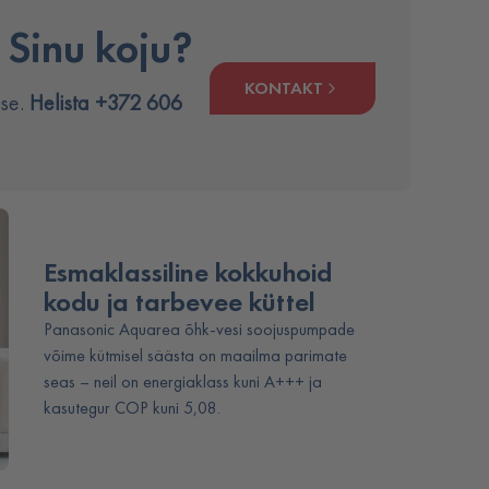
 Sinu koju?
KONTAKT
use.
Helista +372 606
Esmaklassiline kokkuhoid
kodu ja tarbevee küttel
Panasonic Aquarea õhk-vesi soojuspumpade
võime kütmisel säästa on maailma parimate
seas – neil on energiaklass kuni A+++ ja
kasutegur COP kuni 5,08.