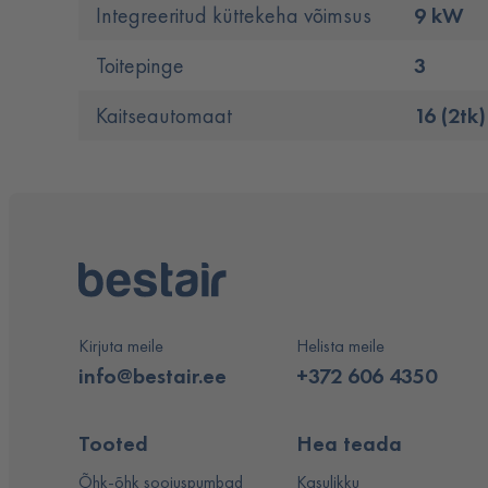
Integreeritud küttekeha võimsus
9 kW
Toitepinge
3
Kaitseautomaat
16 (2tk)
Kirjuta meile
Helista meile
info@bestair.ee
+372 606 4350
Tooted
Hea teada
Õhk-õhk soojuspumbad
Kasulikku