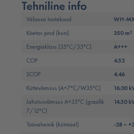
Tehniline info
Välisosa tootekood
WH-MX
Köetav pind (kuni)
350 m²
Energiaklass (35°C/55°C)
A+++
COP
4.52
SCOP
4.46
Küttevõimsus (A+7°C/W35°C)
16.00 
Jahutusvõimsus A+35°C (graafik
14.50 
7/12°C)
Töövahemik (kütmisel)
-28 ~ +