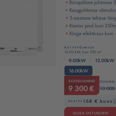
Börsipõhine juhtimine (
Kaugjuhtimise võimalus
5-aastane tehase täisg
Köetav pind kuni 350
Kõrge efektiivsus kuni
KÜTTEVÕIMSUS
16.00 kW, kuni 350 m²
9.00kW
12.00kW
16.00kW
SOODUSHIND
TAVAHIND
9 300 €
10 000
168 € kuus
ALATES
LISA OSTUKORVI