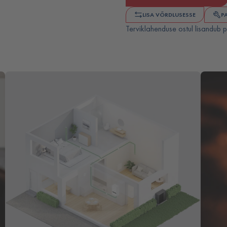
LISA VÕRDLUSESSE
P
Terviklahenduse ostul lisandub p