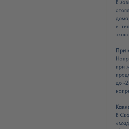
В зав
отопл
дома,
е. те
экон
При 
Напр
при 
пред
до -2
напр
Каки
В Ск
«возд