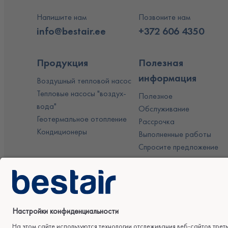
Напишите нам
Позвоните нам
info@bestair.ee
+372 606 4350
Продукция
Полезная
информация
Воздушный тепловой насос
Тепловые насосы "воздух-
Полезное
вода"
Обслуживание
Геотермальное отопление
Рассрочка
Кондиционеры
Выполненные работы
Спросите предложение