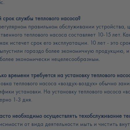
ic
.
й срок службы теплового насоса
?
регулярном правильном обслуживании устройства, 
твенного теплового насоса составляет 10-15 лет. К
 как истечет срок его эксплуатации. 10 лет - это ср
выпустили гораздо более экономичную продукцию, и
 более экономически нецелесообразным
.
ько времени требуется на установку теплового насо
овка теплового насоса «воздух-воздух» обычно зани
ифики установки. На установку теплового насоса «в
ерно 1-3 дня.
часто необходимо осуществлять техобслуживание те
висимости от вида деятельности мыть и чистить вну