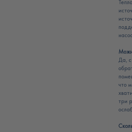
Тепло
тепловой насос "воздух-
исто
вода"?
исто
подд
насо
Можн
Да, 
обра
поме
что 
хват
три р
осла
Скол