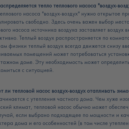
аспределяется тепло теплового насоса "воздух-возд
теплового насоса "воздух-воздух" нужно открытое п
улировать свободно. Здесь очень важен выбор мест
ового насоса источника воздуха заставляет воздух 
ктивно. Теплый воздух распространяется по комнат
нам физики теплый воздух всегда движется снизу вв
ливаемых помещений может потребоваться установка
этажном доме. Эту необходимость может определит
комиться с ситуацией.
т ли тепловой насос воздух-воздух отапливать зимо
ачинается с утепления частного дома. Чем хуже изо
нский климат, тепловой насос обычно может обеспе
случай, если выбрано подходящее по мощности и кач
тера дома и его особенностей (в том числе утеплен