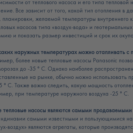
исимости от теплового насоса и его типа тепловой 
ение. Все зависит от того, какой тип отопления в 
 планировки, желаемой температуры внутреннего кли
пловых насосов типа «воздух-вода» и
геотермальных
омию и показать размер инвестиций и срок их окуп
каких наружных температурах можно отапливать с п
имер, более новые тепловые насосы Panasonic позво
морозах до -35 ° C. Однако наиболее распространен
ставленные на рынке, обычно можно использовать п
5 ° C. Также важно следить, какую мощность отопле
имер, при температуре наружного воздуха -25 ° C
.
е тепловые насосы являются самыми продаваемыми
андинавии самыми известными и пользующимися н
ух-воздух» являются агрегаты, которые производятся