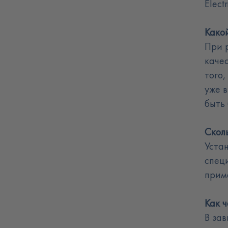
Electr
Како
При 
качес
того,
уже 
быть
Скол
Устан
спец
прим
Как 
В за