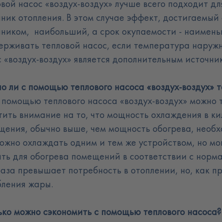
вой насос «воздух-воздух» лучше всего подходит дл
чник отопления. В этом случае эффект, достигаемый
чником, наибольший, а срок окупаемости - наимен
ерживать тепловой насос, если температура наружн
с «воздух-воздух» является дополнительным источни
о ли с помощью теплового насоса «воздух-воздух» 
с помощью теплового насоса «воздух-воздух» можно 
тить внимание на то, что мощность охлаждения в к
щения, обычно выше, чем мощность обогрева, необх
можно охлаждать одним и тем же устройством, но м
ить для обогрева помещений в соответствии с норма
аза превышает потребность в отоплении, но, как п
бления жары.
ько можно сэкономить с помощью теплового насоса
?