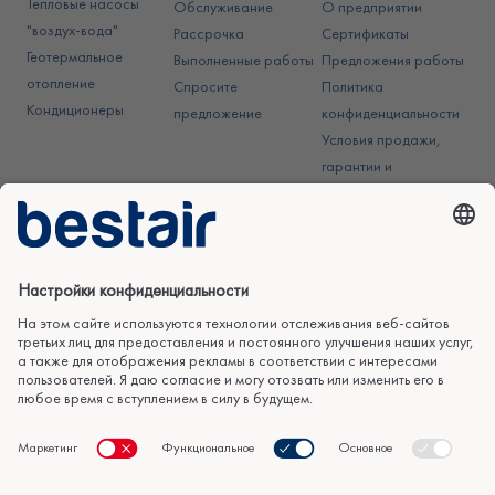
Тепловые насосы
Обслуживание
О предприятии
"воздух-вода"
Рассрочка
Сертификаты
Геотермальное
Выполненные работы
Предложения работы
отопление
Спросите
Политика
Кондиционеры
предложение
конфиденциальности
Условия продажи,
гарантии и
использования
Авторское право © 2026 KliimaMarket OÜ. Все права защищены.
Настройки конфиденциальности
Подпишитесь на нашу рассылку.
Подпишитесь на нашу рассылку и будьте первым, кто узнает о
наших предложениях, новостях и эксклюзивных акциях. Введите
свой адрес электронной почты ниже!
ПРИСОЕДИНЯЙСЯ