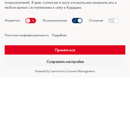
Напишите нам
info@bestair.ee
Позвоните нам
+372 606 4350
Продукция
Полезная
Информация о
информация
компании
Воздушный тепловой
насос
Полезное
Контакты
Тепловые насосы
Обслуживание
О предприятии
"воздух-вода"
Рассрочка
Сертификаты
Геотермальное
Выполненные работы
Предложения работы
отопление
Спросите
Политика
Кондиционеры
предложение
конфиденциальности
Условия продажи,
гарантии и
использования