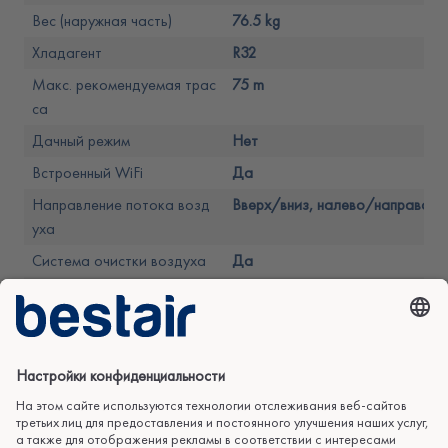
Вес (наружная часть)
76.5 kg
Хладагент
R32
Макс. рекомендуемая трас
75 m
са
Дачный режим
Нет
Встроенный WiFi
Да
Направление потока возд
Вверх/вниз, налево/направо
уха
Система очистки воздуха
Да
Авторестарт
Да
Цвет (внутренний)
Белый
Гарантия
3 года