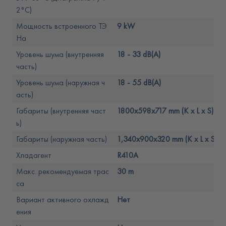
2°C)
Мощность встроенного ТЭ
9 kW
На
Уровень шума (внутренняя
18 - 33 dB(A)
часть)
Уровень шума (наружная ч
18 - 55 dB(A)
асть)
Габариты (внутренняя част
1800x598x717 mm (K x L x S)
ь)
Габариты (наружная часть)
1,340x900x320 mm (K x L x S)
Хладагент
R410A
Макс. рекомендуемая трас
30 m
са
Вариант активного охлажд
Нет
ения