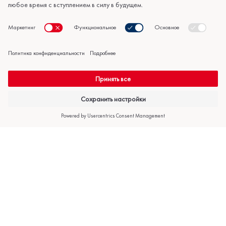
отопление
Спросите
Политика
Кондиционеры
предложение
конфиденциальности
Условия продажи,
гарантии и
использования
Авторское право © 2026 KliimaMarket OÜ. Все права защищены.
Настройки конфиденциальности
Подпишитесь на нашу рассылку.
Подпишитесь на нашу рассылку и будьте первым, кто узнает о
наших предложениях, новостях и эксклюзивных акциях. Введите
свой адрес электронной почты ниже!
ПРИСОЕДИНЯЙСЯ