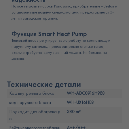
На все тепловые насосы Panasonic, приобретенные у Bestair и
установленные нашими специалистами, предоставляется 5-
летняя заводская гарантия.
Функция Smart Heat Pump
Тепловой насос регулирует свою работу по комнатному и
наружному датчикам, производя ровно столько тепла,
сколько требуется дому в данный момент. Ни больше, ни
меньше.
Технические детали
Код внутреннего блока
WH-ADC0916H9E8
код наружного блока
WH-UX16HE8
Подходит для обогрева д
380 m²
о
Рейтинг энергопотреблени
A++/A++