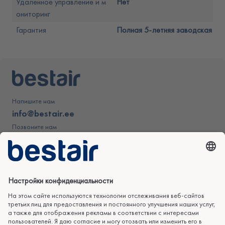
Удаленное управление и м
Нет
ониторинг
Гарантия
Полная 5-летняя заводская гар
Напишите нам
info@bestair.ee
Позвоните нам
+372 606 4350
Продукция
Полезная
Информация о
информация
компании
Воздушный тепловой
насос
Полезное
Контакты
Тепловые насосы
Обслуживание
О предприятии
"воздух-вода"
Рассрочка
Сертификаты
Геотермальное
Выполненные работы
Предложения работы