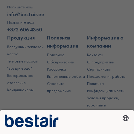
Напишите нам
info@bestair.ee
Позвоните нам
+372 606 4350
Продукция
Полезная
Информация о
информация
компании
Воздушный тепловой
насос
Полезное
Контакты
Тепловые насосы
Обслуживание
О предприятии
"воздух-вода"
Рассрочка
Сертификаты
Геотермальное
Выполненные работы
Предложения работы
отопление
Спросите
Политика
Кондиционеры
предложение
конфиденциальности
Условия продажи,
гарантии и
использования
Авторское право © 2026 KliimaMarket OÜ. Все права защищены.