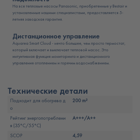
На все тепловые насосы Panasonic, приобретенные у Bestair и
установленные нашими специалистами, предоставляется 5-
летняя заводская гарантия.
Дистанционное управление
Aquarea Smart Cloud - нечто большее, чем просто термостат,
который включает и выключает тепловой насос. Это
интуитивная функция мониторинга и дистанционного
управления отоплением и горячим водоснабжением.
Технические детали
Подходит для обогрева д
200 m²
о
Рейтинг энергопотреблени
A+++/A++
я (35°C/55°C)
SCOP
4,59